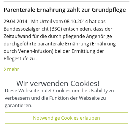
Parenterale Ernährung zählt zur Grundpflege
29.04.2014 - Mit Urteil vom 08.10.2014 hat das
Bundessozialgericht (BSG) entschieden, dass der
Zeitaufwand für die durch pflegende Angehörige
durchgeführte paranterale Ernährung (Ernährung
durch Venen-Infusion) bei der Ermittlung der
Pflegestufe zu …
mehr
Wir verwenden Cookies!
Wohngruppenzuschlag für Familien
Diese Webseite nutzt Cookies um die Usability zu
28.02.2014 - Werden mehrere pflegebedürftige
verbessern und die Funktion der Webseite zu
Familienmitglieder in der gemeinsamen Wohnung von
garantieren.
einem/r Angehörigen gepflegt, steht auch ihnen der
Notwendige Cookies erlauben
Zuschlag für Wohngruppen zu, urteilte das Sozialgericht
Münster am 17.01.2014.Bewohnern von ambulant