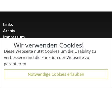
Links
Archiv
Impressum
Datenschutz
Wir verwenden Cookies!
Diese Webseite nutzt Cookies um die Usability zu
Gotenstr. 12
verbessern und die Funktion der Webseite zu
10829 Berlin
garantieren.
+49 157 52 11 12 31
buero@kinderpflegenetzwerk.de
Notwendige Cookies erlauben
Kinder Pflege Netzwerk
für Familien mit chronisch kranken, behinderten
und/oder pflegebedürftigen Kindern und Jugendlichen
e.V.