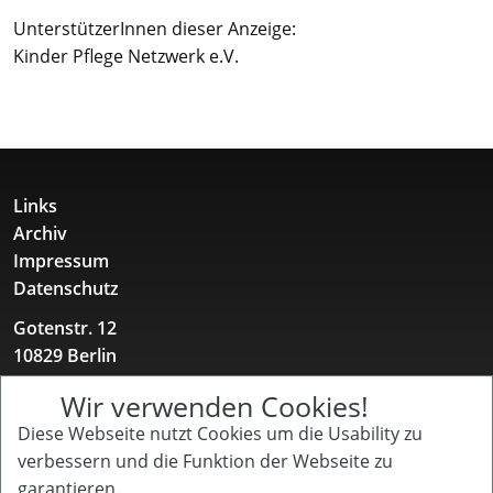
UnterstützerInnen dieser Anzeige:
Kinder Pflege Netzwerk e.V.
Links
Archiv
Impressum
Datenschutz
Gotenstr. 12
10829 Berlin
+49 157 52 11 12 31
Wir verwenden Cookies!
buero@kinderpflegenetzwerk.de
Diese Webseite nutzt Cookies um die Usability zu
Kinder Pflege Netzwerk
verbessern und die Funktion der Webseite zu
für Familien mit chronisch kranken, behinderten
garantieren.