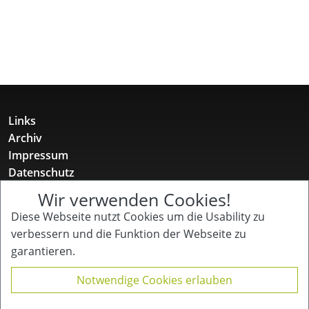
Links
Archiv
Impressum
Datenschutz
Wir verwenden Cookies!
Gotenstr. 12
10829 Berlin
Diese Webseite nutzt Cookies um die Usability zu
+49 157 52 11 12 31
verbessern und die Funktion der Webseite zu
buero@kinderpflegenetzwerk.de
garantieren.
Kinder Pflege Netzwerk
Notwendige Cookies erlauben
für Familien mit chronisch kranken, behinderten
und/oder pflegebedürftigen Kindern und Jugendlichen