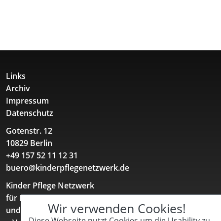
Links
Archiv
Impressum
Datenschutz
Gotenstr. 12
10829 Berlin
+49 157 52 11 12 31
buero@kinderpflegenetzwerk.de
Kinder Pflege Netzwerk
für Familien mit chronisch kranken, behinderten
Wir verwenden Cookies!
und/oder pflegebedürftigen Kindern und Jugendlichen
Diese Webseite nutzt Cookies um die Usability zu