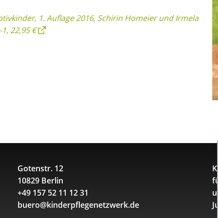
tivkinder, 1. Auflage 2016, Schirin Homeier und Irmela
1, 22,95 €
Gotenstr. 12
K
10829 Berlin
f
+49 157 52 11 12 31
u
buero@kinderpflegenetzwerk.de
J