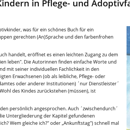
Kindern in Pflege- und Adoptivf
tivkinder, was für ein schönes Buch für ein
gruppen gerechten (An)Sprache und den farbenfrohen
uch handelt, eröffnet es einen leichten Zugang zu dem
lien leben". Die Autorinnen finden einfache Worte und
d mit seiner individuellen Fachlichkeit in den
igten Erwachsenen (ob als leibliche, Pflege- oder
damtes oder anderer Institutionen) ´nur Dienstleister´
Wohl des Kindes zurückstehen (müssen), ist
erden persönlich angesprochen. Auch ´zwischendurch´
die Untergliederung der Kapitel gefundenen
 ich? Wem gleiche ich?" oder „Ankunftstag") schnell mal