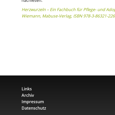
nachlesen.
Herzwurzeln – Ein Fachbuch für Pflege- und Adop
Wiemann, Mabuse-Verlag, ISBN 978-3-86321-226-
Links
Archiv
Impressum
Datenschutz